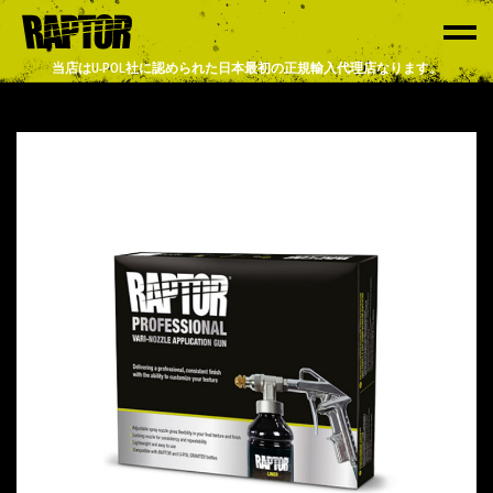
当店はU-POL社に認められた日本最初の正規輸入代理店なります。